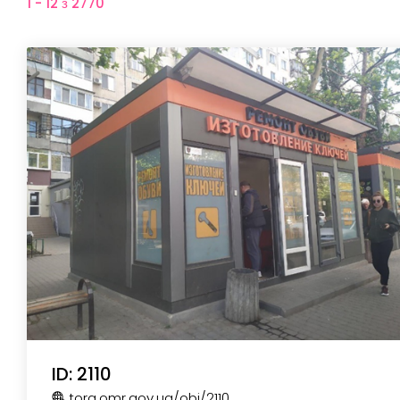
1 - 12 з 2770
ID: 2110
torg.omr.gov.ua
/obj
/2110