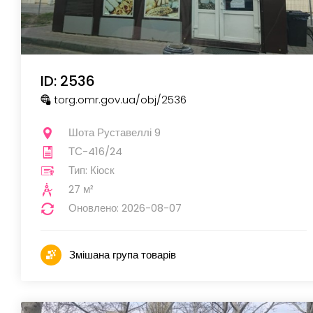
ID: 2536
torg.omr.gov.ua
/obj
/2536
Шота Руставеллі 9
ТС-416/24
Тип: Кіоск
27 м²
Оновлено: 2026-08-07
Змішана група товарів