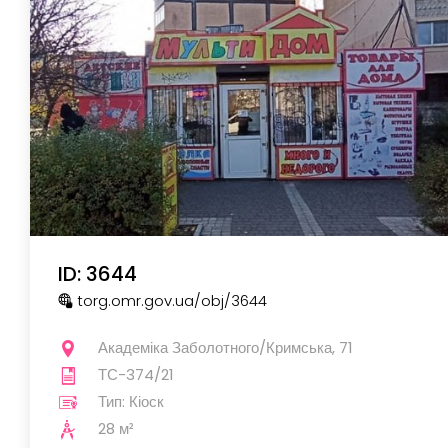
ID: 3644
torg.omr.gov.ua
/obj
/3644
Академіка Заболотного/Кримська, 71
ТС-374/21
Тип: Кіоск
28 м²