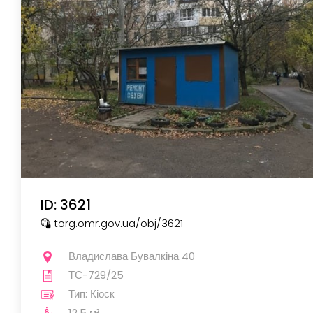
ID: 3621
torg.omr.gov.ua
/obj
/3621
Владислава Бувалкіна 40
ТС-729/25
Тип: Кіоск
12,5 м²