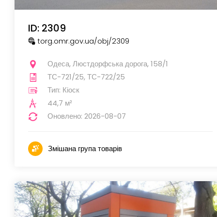
ID: 2309
torg.omr.gov.ua
/obj
/2309
Одеса, Люстдорфська дорога, 158/1
ТС-721/25, ТС-722/25
Тип: Кіоск
44,7 м²
Оновлено: 2026-08-07
Змішана група товарів