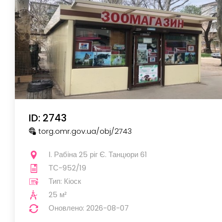
ID: 2743
torg.omr.gov.ua
/obj
/2743
І. Рабіна 25 ріг Є. Танцюри 61
ТС-952/19
Тип: Кіоск
25 м²
Оновлено: 2026-08-07