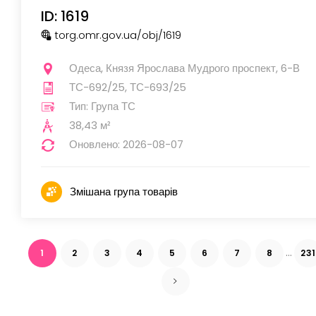
ID: 1619
torg.omr.gov.ua
/obj
/1619
Одеса, Князя Ярослава Мудрого проспект, 6-В
ТС-692/25, ТС-693/25
Тип: Група ТС
38,43 м²
Оновлено: 2026-08-07
Змішана група товарів
...
1
2
3
4
5
6
7
8
23