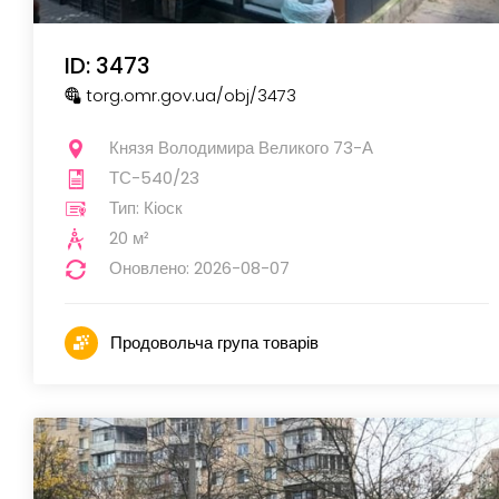
ID: 3473
torg.omr.gov.ua
/obj
/3473
Князя Володимира Великого 73-А
ТС-540/23
Тип: Кіоск
20 м²
Оновлено: 2026-08-07
Продовольча група товарів