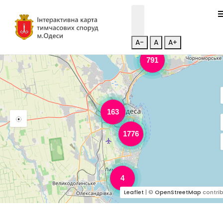
A-
A
A+
791
163
1776
4
Leaflet
| ©
OpenStreetMap
contrib