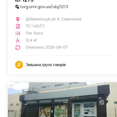
torg.omr.gov.ua
/obj
/1273
Добровольців ріг А. Савельєва
ТС-140/17
Тип: Кіоск
12,4 м²
Оновлено: 2026-08-07
Змішана група товарів