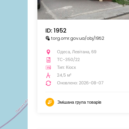
ID: 1952
torg.omr.gov.ua
/obj
/1952
Одеса, Левітана, 69
ТС-350/22
Тип: Кіоск
24,5 м²
Оновлено: 2026-08-07
Змішана група товарів