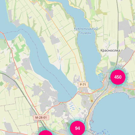
450
94