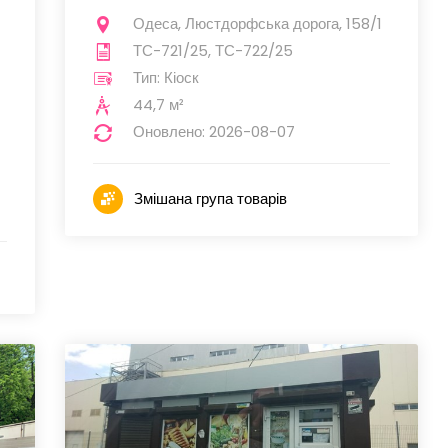
Одеса, Люстдорфська дорога, 158/1
ТС-721/25, ТС-722/25
Тип: Кіоск
44,7 м²
Оновлено: 2026-08-07
Змішана група товарів