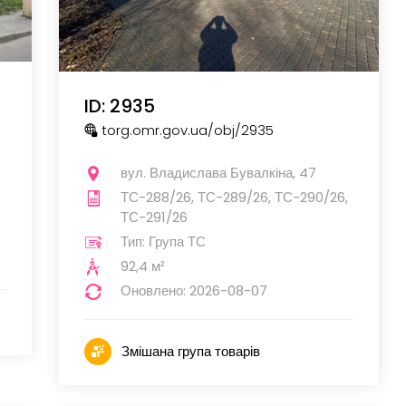
ID: 2935
torg.omr.gov.ua
/obj
/2935
вул. Владислава Бувалкіна, 47
ТС-288/26, ТС-289/26, ТС-290/26,
ТС-291/26
Тип: Група ТС
92,4 м²
Оновлено: 2026-08-07
Змішана група товарів