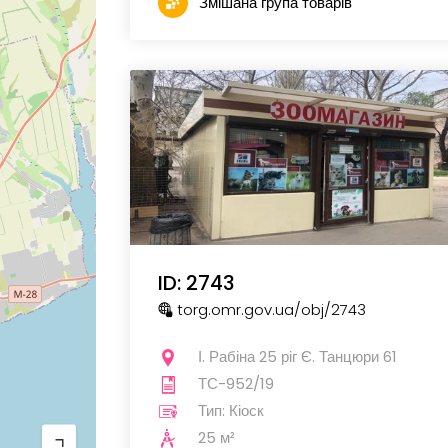
Змішана група товарів
ID: 2743
torg.omr.gov.ua
/obj
/2743
І. Рабіна 25 ріг Є. Танцюри 61
ТС-952/19
Тип: Кіоск
25 м²