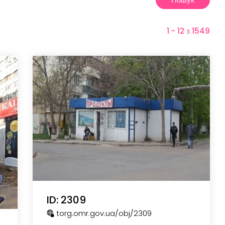
1 - 12 з 1549
ID: 2309
torg.omr.gov.ua
/obj
/2309