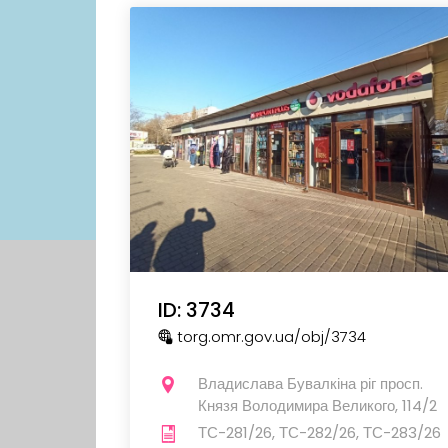
ID: 3734
torg.omr.gov.ua
/obj
/3734
Владислава Бувалкіна ріг просп.
Князя Володимира Великого, 114/2
ТС-281/26, ТС-282/26, ТС-283/26