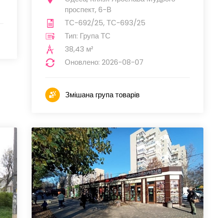
проспект, 6-В
ТС-692/25, ТС-693/25
Тип: Група ТС
38,43 м²
Оновлено: 2026-08-07
Змішана група товарів