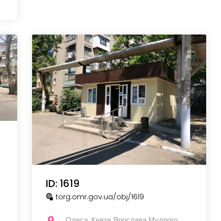
ID: 1619
torg.omr.gov.ua
/obj
/1619
Одеса, Князя Ярослава Мудрого