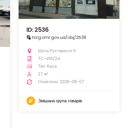
ID: 2536
torg.omr.gov.ua
/obj
/2536
Шота Руставеллі 9
ТС-416/24
Тип: Кіоск
27 м²
Оновлено: 2026-08-07
Змішана група товарів