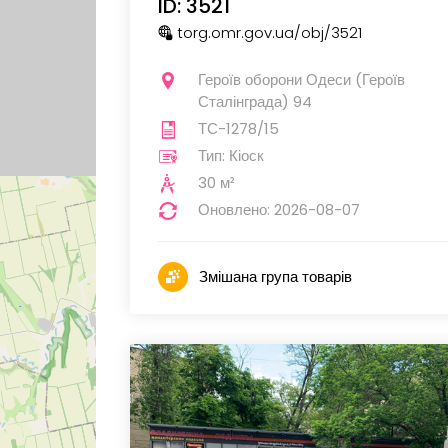
ID: 3521
torg.omr.gov.ua
/obj
/3521
Героїв оборони Одеси (Героїв
Сталінграда) 94
ТС-1278/15
Тип: Кіоск
30 м²
Оновлено: 2026-08-07
Змішана група товарів