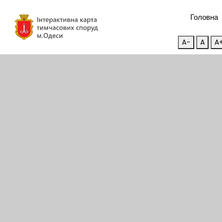
Головна
A-
A
A