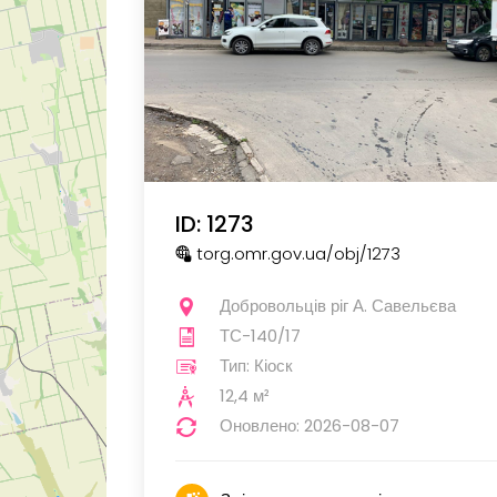
ID: 1273
torg.omr.gov.ua
/obj
/1273
Добровольців ріг А. Савельєва
ТС-140/17
Тип: Кіоск
12,4 м²
Оновлено: 2026-08-07