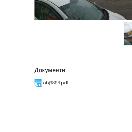
Документи
obj3896.pdf