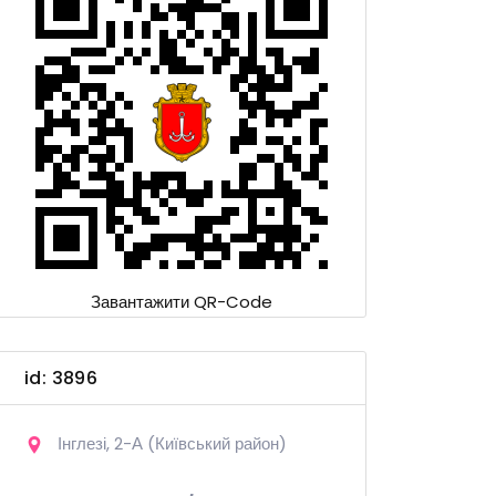
Завантажити QR-Code
id: 3896
Інглезі, 2-А (Київський район)