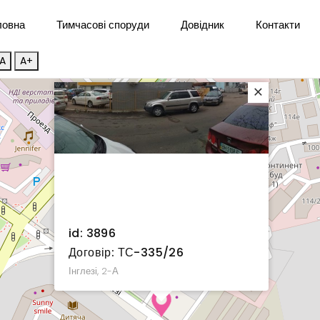
ловна
Тимчасові споруди
Довідник
Контакти
A
A+
×
id: 3896
Договір: ТС-335/26
Інглезі, 2-А