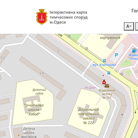
Го
A-