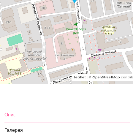
Leaflet
| ©
OpenStreetMap
contrib
Опис
Галерея