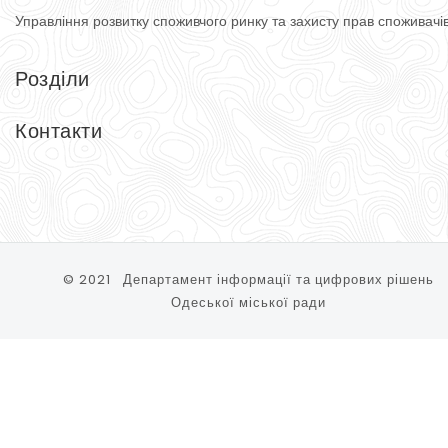
Управління розвитку споживчого ринку
та захисту прав споживачі
Розділи
Головна
Довідник
Контакти
Тимчасові споруди
Контакти
Управління розвитку споживчого ринку та захисту прав спожи
65074, м. Одеса, вул. Косовська, 2-Д
Тел.: (048) 740-75-90
© 2021 Департамент інформації та цифрових рішень
Одеської міської ради