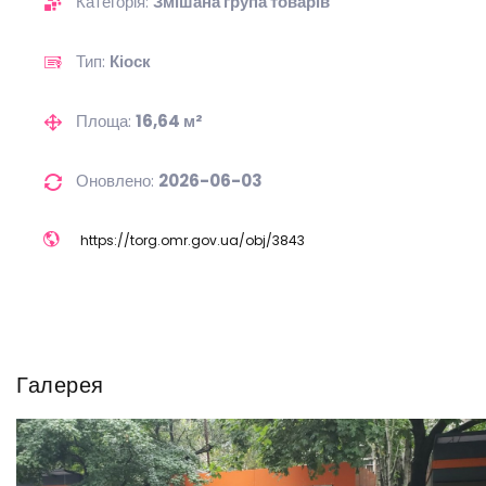
Категорія:
Змішана група товарів
Тип:
Кіоск
Площа:
16,64 м²
Оновлено:
2026-06-03
https://
torg.omr.gov.ua/
obj/
3843
Галерея