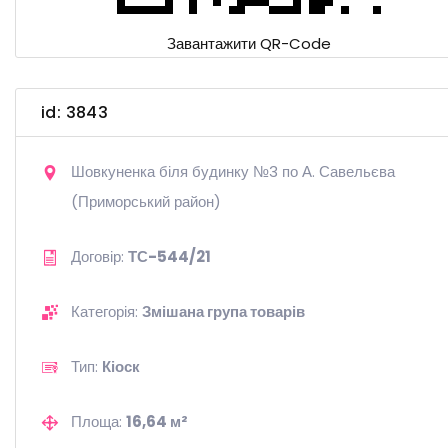
Завантажити QR-Code
id: 3843
Шовкуненка біля будинку №3 по А. Савельєва
(Приморський район)
Договір:
ТС-544/21
Категорія:
Змішана група товарів
Тип:
Кіоск
Площа:
16,64 м²