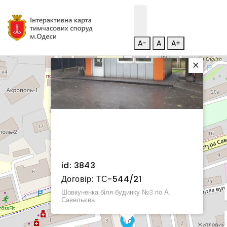
A-
A
A+
×
id: 3843
Договір: ТС-544/21
Шовкуненка біля будинку №3 по А.
Савельєва