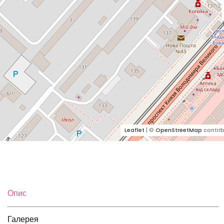
Leaflet
| ©
OpenStreetMap
contrib
Опис
Галерея