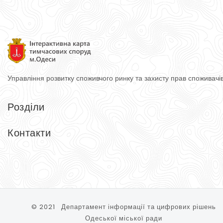
Управління розвитку споживчого ринку
та захисту прав споживачі
Розділи
Головна
Довідник
Контакти
Тимчасові споруди
Контакти
Управління розвитку споживчого ринку та захисту прав спожи
65074, м. Одеса, вул. Косовська, 2-Д
Тел.: (048) 740-75-90
© 2021 Департамент інформації та цифрових рішень
Одеської міської ради