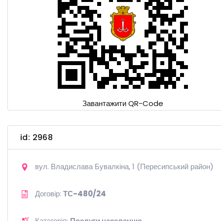
Завантажити QR-Code
id: 2968
вул. Владислава Бувалкіна, 1 (Пересипський район)
Договір:
ТС-480/24
Категорія:
Послуги населенню