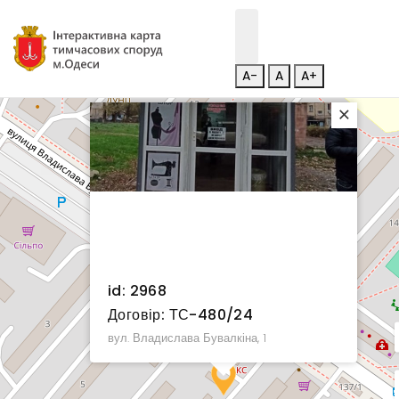
A-
A
A+
×
id: 2968
Договір: ТС-480/24
вул. Владислава Бувалкіна, 1