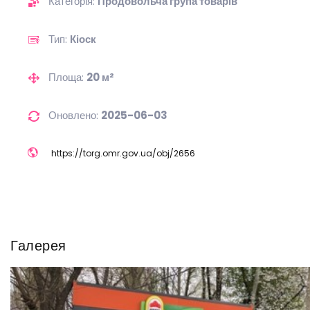
Категорія:
Продовольча група товарів
Тип:
Кіоск
Площа:
20 м²
Оновлено:
2025-06-03
https://
torg.omr.gov.ua/
obj/
2656
Галерея