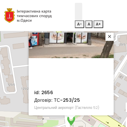
A-
A
A+
×
id: 2656
Договір: ТС-253/25
Центральний аеропорт (Гастелло 52)