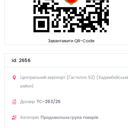
Завантажити QR-Code
id: 2656
Центральний аеропорт (Гастелло 52) (Хаджибейськи
район)
Договір:
ТС-253/25
Категорія:
Продовольча група товарів