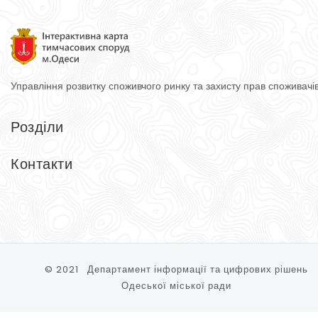
Управління розвитку споживчого ринку
та захисту прав споживачі
Розділи
Головна
Довідник
Контакти
Тимчасові споруди
Контакти
Управління розвитку споживчого ринку та захисту прав спожи
65074, м. Одеса, вул. Косовська, 2-Д
Тел.: (048) 740-75-90
© 2021 Департамент інформації та цифрових рішень
Одеської міської ради