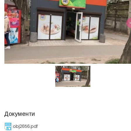
Previous
N
Документи
obj2656.pdf