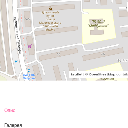
Leaflet
| ©
OpenStreetMap
contrib
Опис
Галерея