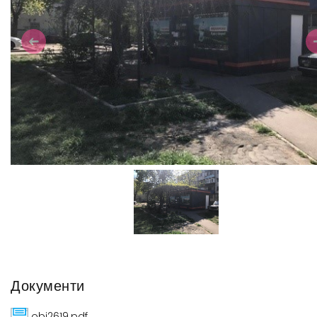
Previous
N
Документи
obj2619.pdf