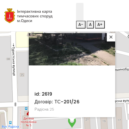
A-
A
A+
×
id: 2619
Договір: ТС-201/26
Радісна 25