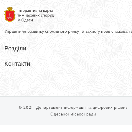
Управління розвитку споживчого ринку
та захисту прав споживачі
Розділи
Головна
Довідник
Контакти
Тимчасові споруди
Контакти
Управління розвитку споживчого ринку та захисту прав спожи
65074, м. Одеса, вул. Косовська, 2-Д
Тел.: (048) 740-75-90
© 2021 Департамент інформації та цифрових рішень
Одеської міської ради