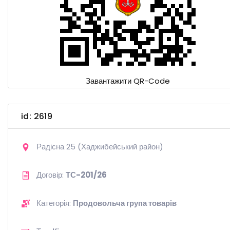
Завантажити QR-Code
id: 2619
Радісна 25 (Хаджибейський район)
Договір:
ТС-201/26
Категорія:
Продовольча група товарів