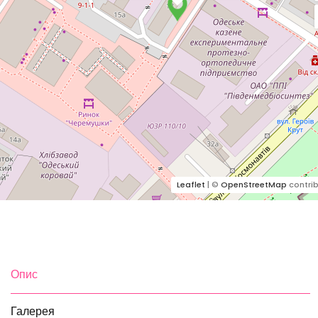
Leaflet
| ©
OpenStreetMap
contrib
Опис
Галерея