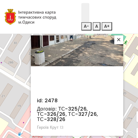
A-
A
A+
×
id: 2478
Договір: ТС-325/26,
ТС-326/26, ТС-327/26,
ТС-328/26
Героїв Крут 13