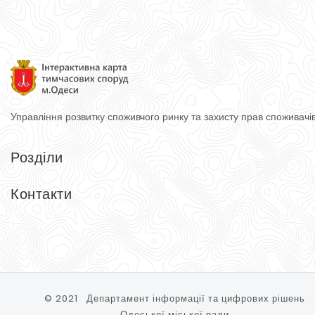
Управління розвитку споживчого ринку
та захисту прав споживачі
Розділи
Головна
Довідник
Контакти
Тимчасові споруди
Контакти
Управління розвитку споживчого ринку та захисту прав спожи
65074, м. Одеса, вул. Косовська, 2-Д
Тел.: (048) 740-75-90
© 2021 Департамент інформації та цифрових рішень
Одеської міської ради