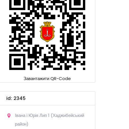
Завантажити QR-Code
id: 2345
Івана і Юрія Лип 1 (Хаджибейський
район)