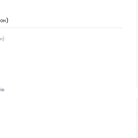
йон)
он)
ів