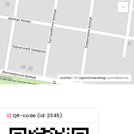
Leaflet
| ©
OpenStreetMap
contributors
QR-code (id: 2345)