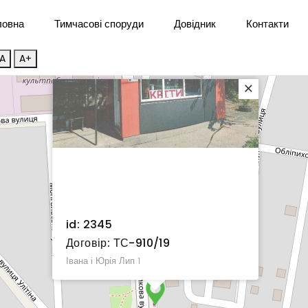
ловна
Тимчасові споруди
Довідник
Контакти
A
A+
×
id: 2345
Договір: ТС-910/19
Івана і Юрія Лип 1