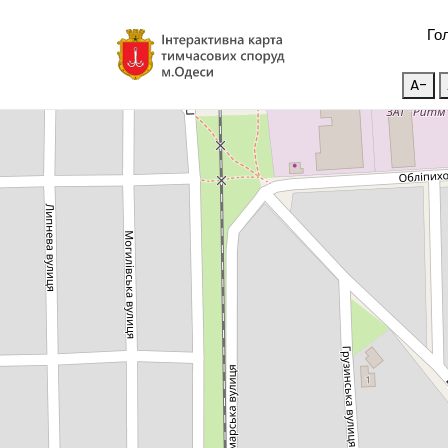
Го
A-