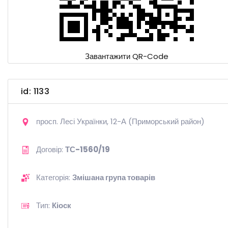
Завантажити QR-Code
id: 1133
просп. Лесі Українки, 12-А (Приморський район)
Договір:
ТС-1560/19
Категорія:
Змішана група товарів
Тип:
Кіоск