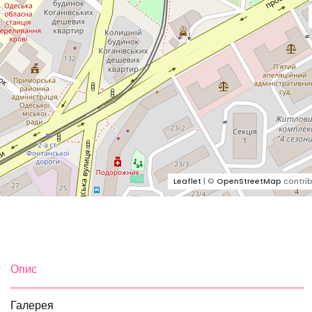
Leaflet
| ©
OpenStreetMap
contrib
Опис
Галерея