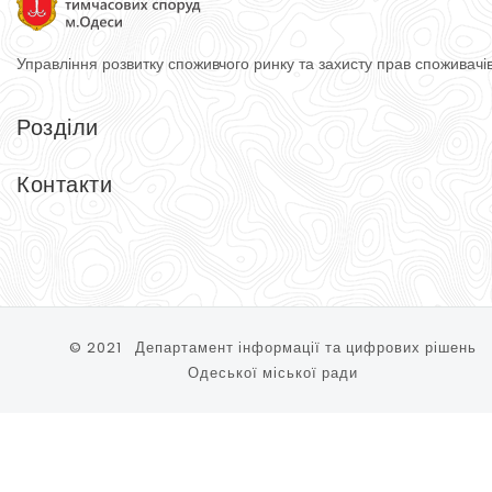
Управління розвитку споживчого ринку
та захисту прав споживачі
Розділи
Головна
Довідник
Контакти
Тимчасові споруди
Контакти
Управління розвитку споживчого ринку та захисту прав спожи
65074, м. Одеса, вул. Косовська, 2-Д
Тел.: (048) 740-75-90
© 2021 Департамент інформації та цифрових рішень
Одеської міської ради