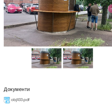
Previous
N
Документи
obj1133.pdf