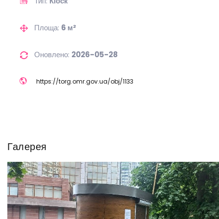
Тип:
Кіоск
Площа:
6 м²
Оновлено:
2026-05-28
https://
torg.omr.gov.ua/
obj/
1133
Галерея