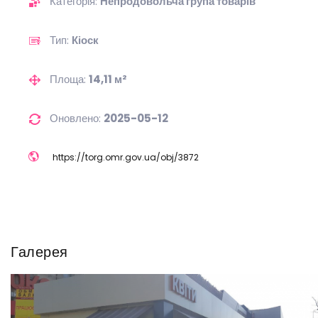
Категорія:
Непродовольча група товарів
Тип:
Кіоск
Площа:
14,11 м²
Оновлено:
2025-05-12
https://
torg.omr.gov.ua/
obj/
3872
Галерея