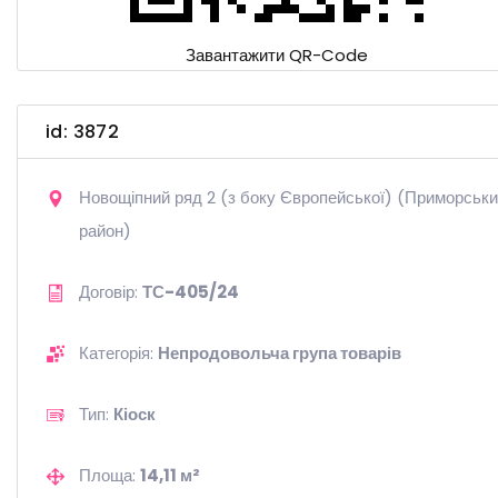
Завантажити QR-Code
id: 3872
Новощіпний ряд 2 (з боку Європейської) (Приморськ
район)
Договір:
ТС-405/24
Категорія:
Непродовольча група товарів
Тип:
Кіоск
Площа:
14,11 м²