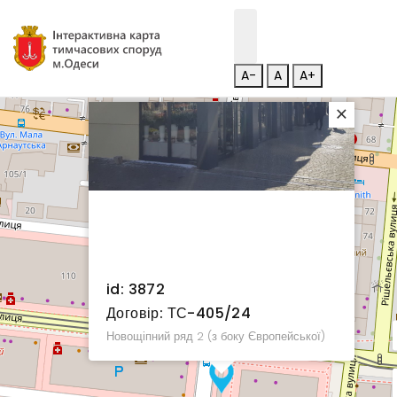
A-
A
A+
×
id: 3872
Договір: ТС-405/24
Новощіпний ряд 2 (з боку Європейської)