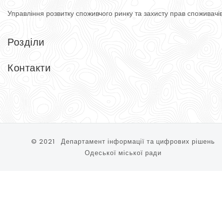
Управління розвитку споживчого ринку
та захисту прав споживачі
Розділи
Головна
Довідник
Контакти
Тимчасові споруди
Контакти
Управління розвитку споживчого ринку та захисту прав спожи
65074, м. Одеса, вул. Косовська, 2-Д
Тел.: (048) 740-75-90
© 2021 Департамент інформації та цифрових рішень
Одеської міської ради