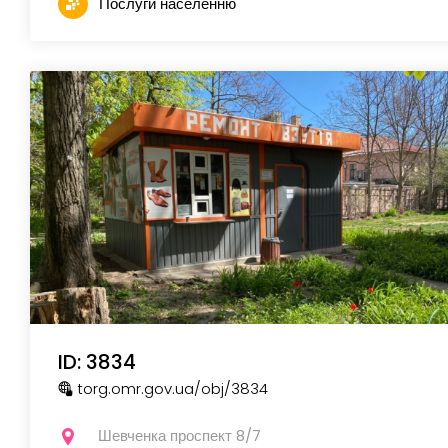
Послуги населенню
ID: 3834
torg.omr.gov.ua
/obj
/3834
Шевченка проспект 8/7