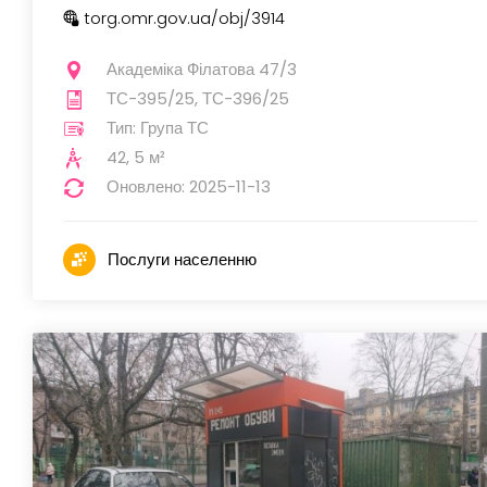
torg.omr.gov.ua
/obj
/3914
Академіка Філатова 47/3
ТС-395/25, ТС-396/25
Тип: Група ТС
42, 5 м²
Оновлено: 2025-11-13
Послуги населенню