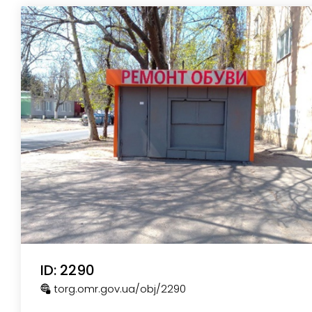
ID: 2290
torg.omr.gov.ua
/obj
/2290