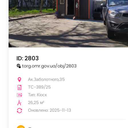
ID: 2803
torg.omr.gov.ua
/obj
/2803
Ак.Заболотного,35
ТС-389/25
Тип: Кіоск
26,25 м²
Оновлено: 2025-11-13