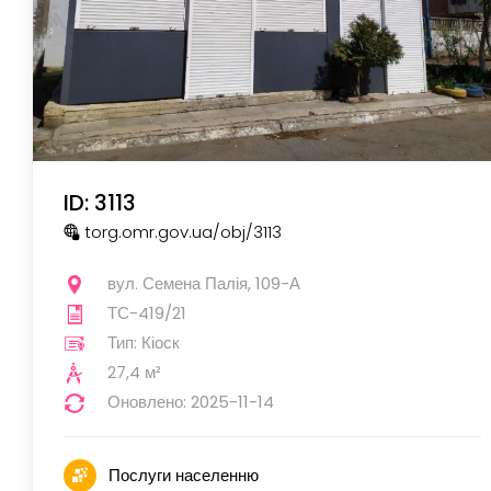
ID: 3113
torg.omr.gov.ua
/obj
/3113
вул. Семена Палія, 109-А
ТС-419/21
Тип: Кіоск
27,4 м²
Оновлено: 2025-11-14
Послуги населенню