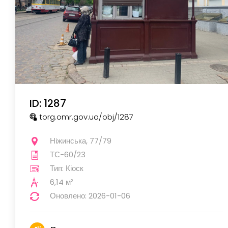
ID: 1287
torg.omr.gov.ua
/obj
/1287
Ніжинська, 77/79
ТС-60/23
Тип: Кіоск
6,14 м²
Оновлено: 2026-01-06