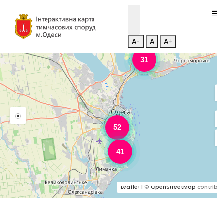
A-
A
A+
31
52
41
Leaflet
| ©
OpenStreetMap
contrib