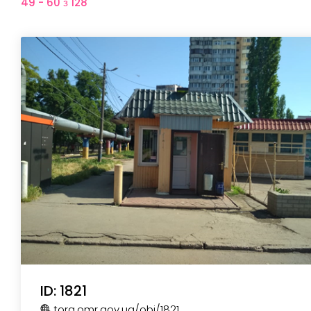
49 - 60 з 128
ID: 1821
torg.omr.gov.ua
/obj
/1821