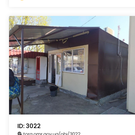
ID: 3022
torg.omr.gov.ua
/obj
/3022