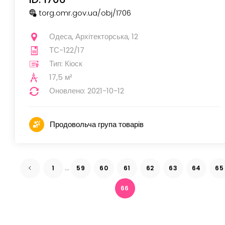
torg.omr.gov.ua
/obj
/1706
Одеса, Архітекторська, 12
ТС-122/17
Тип: Кіоск
17,5 м²
Оновлено: 2021-10-12
Продовольча група товарів
...
1
59
60
61
62
63
64
65
66