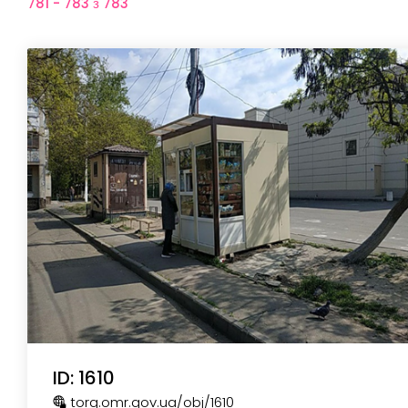
781 - 783 з 783
ID: 1610
torg.omr.gov.ua
/obj
/1610