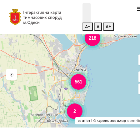
A-
A
A+
218
561
2
Leaflet
| ©
OpenStreetMap
contrib