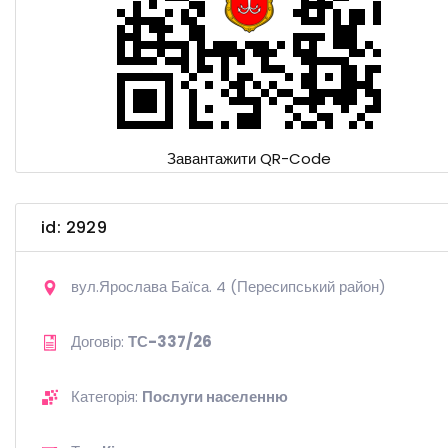
Завантажити QR-Code
id: 2929
вул.Ярослава Баїса. 4 (Пересипський район)
Договір:
ТС-337/26
Категорія:
Послуги населенню