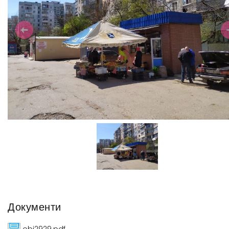
Previous
N
Документи
obj2929.pdf