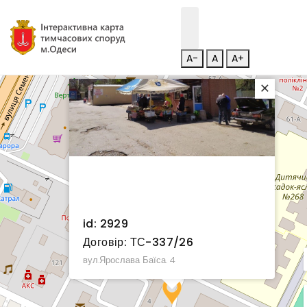
A-
A
A+
×
id: 2929
Договір: ТС-337/26
вул.Ярослава Баїса. 4