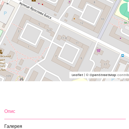
Leaflet
| ©
OpenStreetMap
contrib
Опис
Галерея