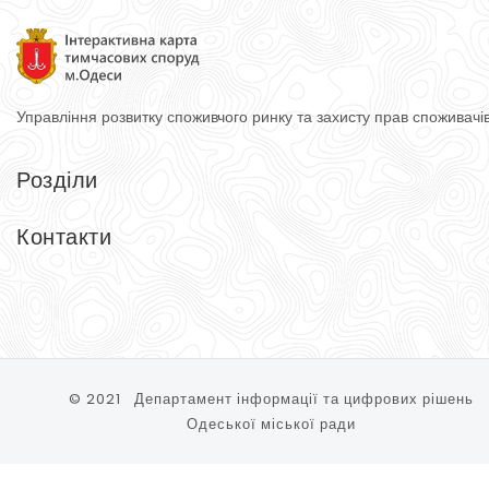
Управління розвитку споживчого ринку
та захисту прав споживачі
Розділи
Головна
Довідник
Контакти
Тимчасові споруди
Контакти
Управління розвитку споживчого ринку та захисту прав спожи
65074, м. Одеса, вул. Косовська, 2-Д
Тел.: (048) 740-75-90
© 2021 Департамент інформації та цифрових рішень
Одеської міської ради