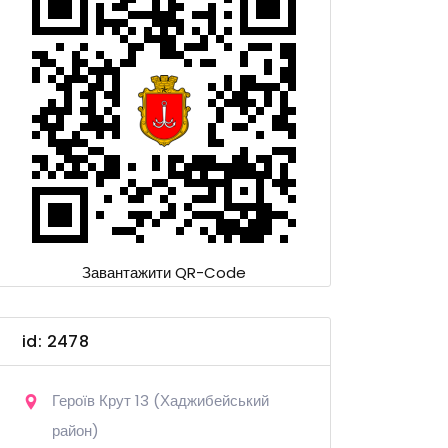
Завантажити QR-Code
id: 2478
Героїв Крут 13 (Хаджибейський
район)