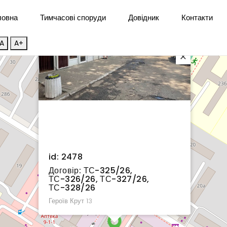
ловна
Тимчасові споруди
Довідник
Контакти
A
A+
×
id: 2478
Договір: ТС-325/26,
ТС-326/26, ТС-327/26,
ТС-328/26
Героїв Крут 13