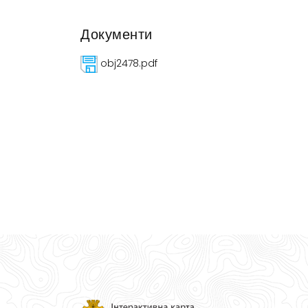
Документи
obj2478.pdf