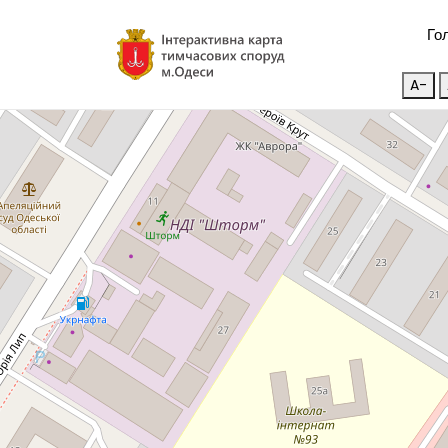
Го
A-