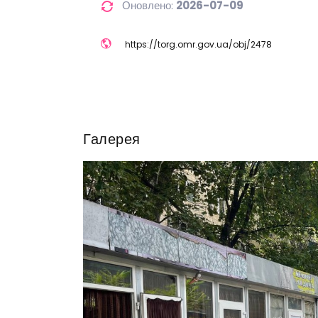
Оновлено:
2026-07-09
https://
torg.omr.gov.ua/
obj/
2478
Галерея