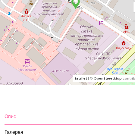
Leaflet
| ©
OpenStreetMap
contrib
Опис
Галерея