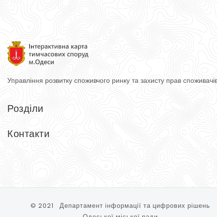
Управління розвитку споживчого ринку
та захисту прав споживачі
Розділи
Головна
Довідник
Контакти
Тимчасові споруди
Контакти
Управління розвитку споживчого ринку та захисту прав спожи
65074, м. Одеса, вул. Косовська, 2-Д
Тел.: (048) 740-75-90
© 2021 Департамент інформації та цифрових рішень
Одеської міської ради