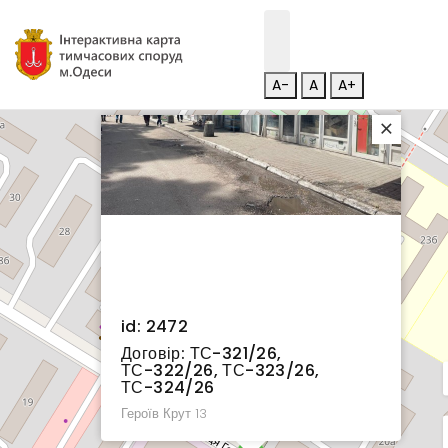
A-
A
A+
×
id: 2472
Договір: ТС-321/26,
ТС-322/26, ТС-323/26,
ТС-324/26
Героїв Крут 13