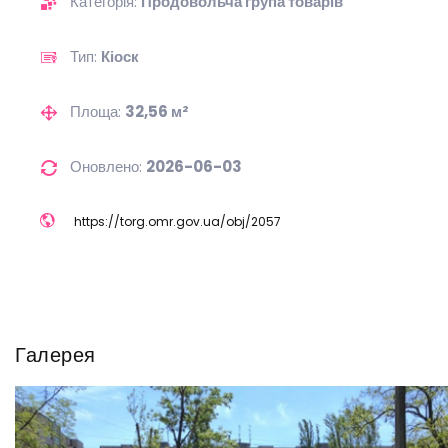
Категорія:
Продовольча група товарів
Тип:
Кіоск
Площа:
32,56 м²
Оновлено:
2026-06-03
https://
torg.omr.gov.ua/
obj/
2057
Галерея