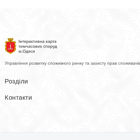
Управління розвитку споживчого ринку
та захисту прав споживачі
Розділи
Головна
Довідник
Контакти
Тимчасові споруди
Контакти
Управління розвитку споживчого ринку та захисту прав спожи
65074, м. Одеса, вул. Косовська, 2-Д
Тел.: (048) 740-75-90