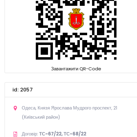
Завантажити QR-Code
id: 2057
Одеса, Князя Ярослава Мудрого проспект, 21
(Київський район)
Договір:
ТС-67/22, ТС-68/22