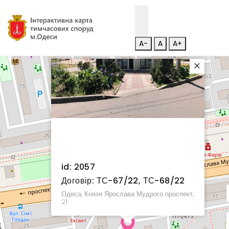
A-
A
A+
×
id: 2057
Договір: ТС-67/22, ТС-68/22
Одеса, Князя Ярослава Мудрого проспект,
21