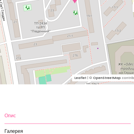
Leaflet
| ©
OpenStreetMap
contrib
Опис
Галерея