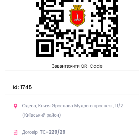
Завантажити QR-Code
id: 1745
Одеса, Князя Ярослава Мудрого проспект, 11/2
(Київський район)
Договір:
ТС-229/26