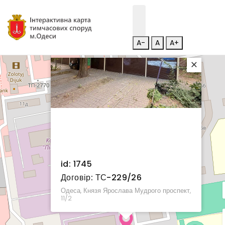
A-
A
A+
×
id: 1745
Договір: ТС-229/26
Одеса, Князя Ярослава Мудрого проспект,
11/2