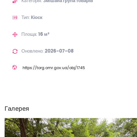
Категорія:
Змішана група товарів
Тип:
Кіоск
Площа:
16 м²
Оновлено:
2026-07-08
https://
torg.omr.gov.ua/
obj/
1745
Галерея