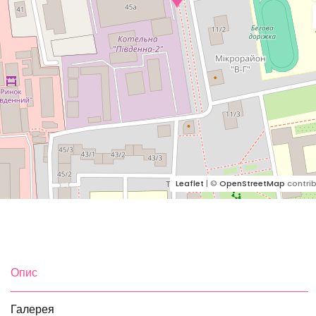
Leaflet
| ©
OpenStreetMap
contrib
Опис
Галерея