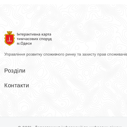
Управління розвитку споживчого ринку
та захисту прав споживачі
Розділи
Головна
Довідник
Контакти
Тимчасові споруди
Контакти
Управління розвитку споживчого ринку та захисту прав спожи
65074, м. Одеса, вул. Косовська, 2-Д
Тел.: (048) 740-75-90